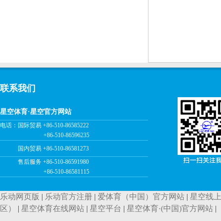
联系我们
星空体育·星空官方网站
电话：国际贸易 +86-510-86585222
+86-510-86596235
国内贸易 +86-510-86581273
售后服务 +86-510-86591980
+86-510-86581115
乐动网页版
|
乐动官方注册
|
爱体育（中国）官方网站
|
星空线
区）
|
星空体育在线网站
|
星空平台
|
星空体育·(中国)官方网站
|