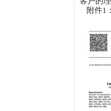
客户的
附件
1